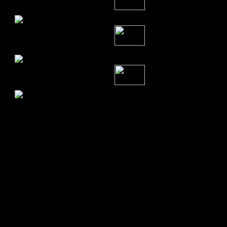
NHỮNG PHÓNG VIÊN
Phim truyện
TÌNH YÊU KHÔNG LỐI
THOÁT
Phim truyện
TÌNH CŨ VẤN VƯƠNG