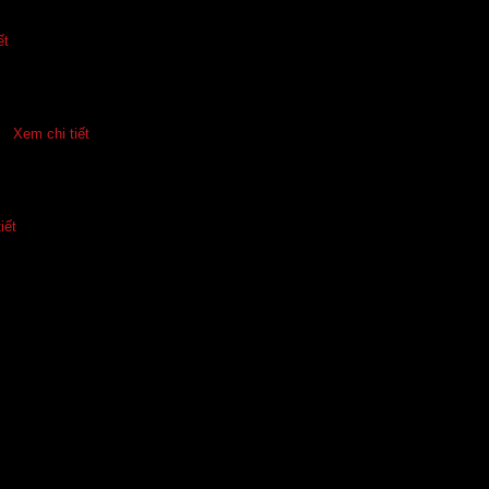
ết
-
Xem chi tiết
iết