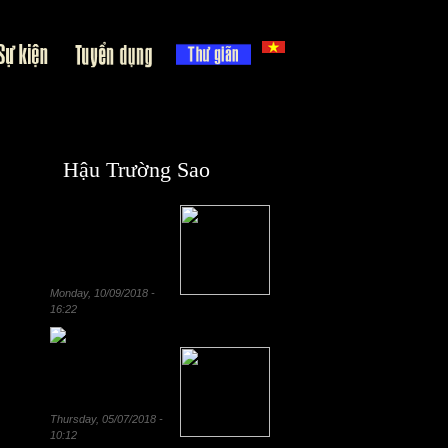
Hậu Trường Sao
3 mỹ nam hot nhất
"Diên Hi Công
Lược": đánh
người, bạo hành
bạn gái
Monday, 10/09/2018 -
16:22
Hậu trường phim
Trung và những sự
thật khiến bạn ngã
ngửa !
Thursday, 05/07/2018 -
10:12