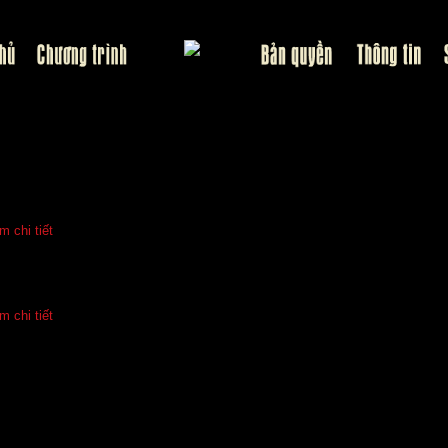
ền
m chi tiết
m chi tiết